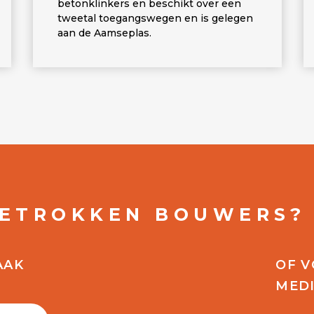
betonklinkers en beschikt over een
tweetal toegangswegen en is gelegen
aan de Aamseplas.
BETROKKEN BOUWERS?
AAK
OF V
MED