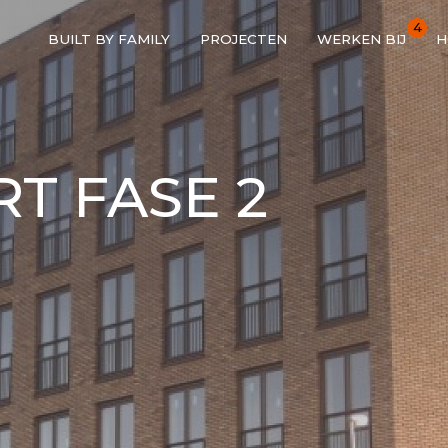
4
BUILT BY FAMILY
PROJECTEN
WERKEN BIJ
H
T FASE 2