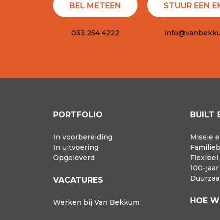
BEL METEEN
STUUR EEN E
033 254 4222
info@vanbekku
PORTFOLIO
BUILT 
In voorbereiding
Missie e
In uitvoering
Familieb
Opgeleverd
Flexibel
100-jaa
Duurza
VACATURES
HOE W
Werken bij Van Bekkum