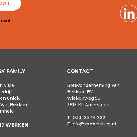
MAIL
m.nl
BY FAMILY
CONTACT
n visie
Bouwonderneming Van
edrijf
Bekkum BV
 en uniek
Wiekenweg 53
r Van Bekkum
3815 KL Amersfoort
amheid
T (033) 25 44 222
E
info@vanbekkum.nl
IJ WERKEN