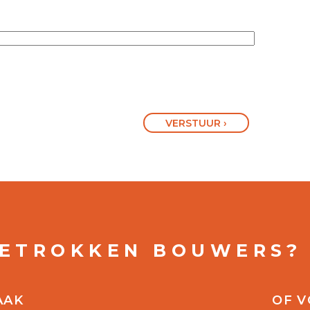
VERSTUUR ›
BETROKKEN BOUWERS?
AAK
OF V