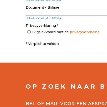
Document - Bijlage
Upload bestand (Max. 805Mb)
Privacyverklaring *
Ik ga akkoord met de
privacyverklaring
* Verplichte velden
OP ZOEK NAAR 
BEL OF MAIL VOOR EEN AFSPR