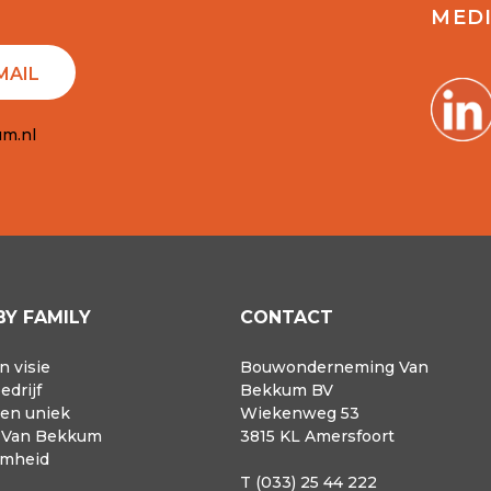
MED
MAIL
m.nl
BY FAMILY
CONTACT
n visie
Bouwonderneming Van
edrijf
Bekkum BV
 en uniek
Wiekenweg 53
r Van Bekkum
3815 KL Amersfoort
amheid
T (033) 25 44 222