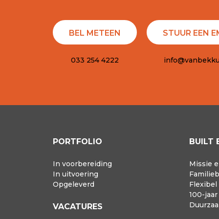
BEL METEEN
STUUR EEN E
033 254 4222
info@vanbekku
PORTFOLIO
BUILT 
In voorbereiding
Missie e
In uitvoering
Familieb
Opgeleverd
Flexibel
100-jaa
Duurza
VACATURES